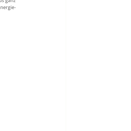
us ganz 
nergie-