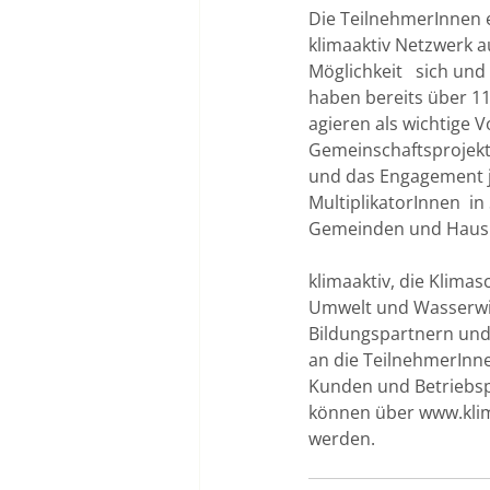
Die TeilnehmerInnen e
klimaaktiv Netzwerk 
Möglichkeit   sich un
haben bereits über 1
agieren als wichtige V
Gemeinschaftsprojekt.
und das Engagement je
MultiplikatorInnen  i
Gemeinden und Hausha
klimaaktiv, die Klimas
Umwelt und Wasserwir
Bildungspartnern und w
an die TeilnehmerInne
Kunden und Betriebspa
können über 
www.klim
werden.