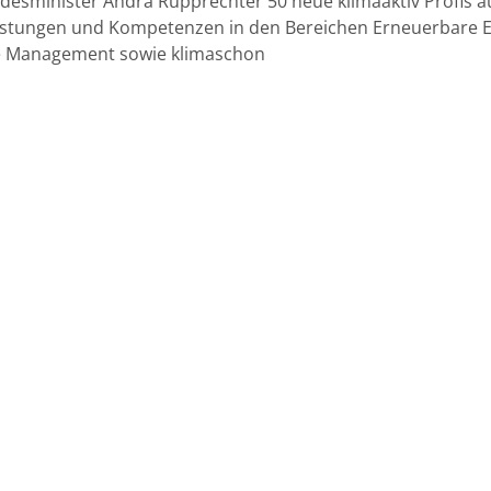
desminister Andrä Rupprechter 50 neue klimaaktiv Profis a
Leistungen und Kompetenzen in den Bereichen Erneuerbare E
ie Management sowie klimaschon