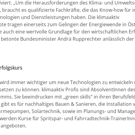
lviert. „Um die Herausforderungen des Klima- und Umwelts
raucht es qualifizierte Fachkräfte, die das Know-how für i
nologien und Dienstleistungen haben. Die klimaaktiv 
e tragen einerseits zum Gelingen der Energiewende in Öste
e auch eine wertvolle Grundlage für den wirtschaftlichen Erf
 betonte Bundesminister Andrä Rupprechter anlässlich der
Erfolgskurs
wird immer wichtiger um neue Technologien zu entwickeln 
setzen zu können. klimaaktiv Profis sind AbsolventInnen des
ms. Sie beeindrucken mit „green skills“ in ihren Berufsfeld
ibt es für nachhaltiges Bauen & Sanieren, die Installation 
rmepumpen, Solartechnik, sowie im Planungs- und Manage
erden Kurse für Spritspar- und Fahrradtechnik-TrainerInne
 angeboten.