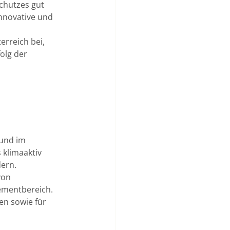
chutzes gut 
nnovative und 
rreich bei, 
olg der 
 
und im 
 klimaaktiv 
ern. 
von 
mentbereich. 
n sowie für 