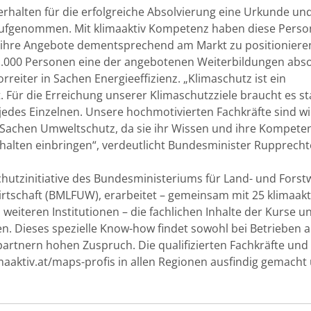
rhalten für die erfolgreiche Absolvierung eine Urkunde un
aufgenommen. Mit klimaaktiv Kompetenz haben diese Perso
d ihre Angebote dementsprechend am Markt zu positioniere
1.000 Personen eine der angebotenen Weiterbildungen absol
orreiter in Sachen Energieeffizienz. „Klimaschutz ist ein 
 Für die Erreichung unserer Klimaschutzziele braucht es st
des Einzelnen. Unsere hochmotivierten Fachkräfte sind wi
n Sachen Umweltschutz, da sie ihr Wissen und ihre Kompeten
lten einbringen“, verdeutlicht Bundesminister Rupprecht
chutzinitiative des Bundesministeriums für Land- und Forstw
tschaft (BMLFUW), erarbeitet – gemeinsam mit 25 klimaakt
eiteren Institutionen – die fachlichen Inhalte der Kurse und
n. Dieses spezielle Know-how findet sowohl bei Betrieben a
rtnern hohen Zuspruch. Die qualifizierten Fachkräfte und 
aaktiv.at/maps-profis
 in allen Regionen ausfindig gemacht 