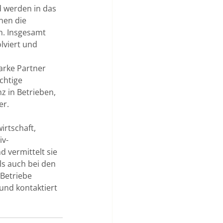
d werden in das 
nen die 
n. Insgesamt 
viert und 
arke Partner 
chtige 
z in Betrieben, 
er.
irtschaft, 
iv-
 vermittelt sie 
ls auch bei den 
Betriebe 
und kontaktiert 